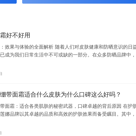
霜好不好用
：效果与体验的全面解析 随着人们对皮肤健康和防晒意识的日
已成为我们日常生活中不可或缺的一部分。在众多防晒品牌中，
的价格和广泛的使用群体而备受关注。那么，大宝防晒霜到底好
文将从多个方面为您详细解析。 一、成分分析 大宝防晒霜主要
日
分，如二氧化钛、氧化锌等，这些成分能有效阻挡紫外线UVA
肌肤…
绷带面霜适合什么皮肤为什么口碑这么好吗？
带面霜：适合各类肌肤的秘密武器，口碑卓越的背后原因 在护
莲娜品牌以其卓越的品质和高效的护肤效果而备受瞩目。其中，
面霜更是以其出色的修复能力和广泛的适用性赢得了消费者的广
，这款面霜究竟适合什么类型的皮肤？为何它能够拥有如此卓越
日