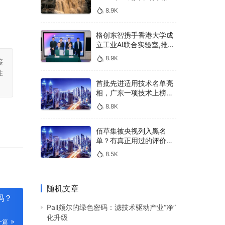
400亿，90%传统厂商的
8.9K
生死战即将打响
格创东智携手香港大学成
立工业AI联合实验室,推进
AMHS智能物料搬运调度
8.9K
鉴
系统研发
注
首批先进适用技术名单亮
相，广东一项技术上榜，
有何独特之处？
8.8K
佰草集被央视列入黑名
单？有真正用过的评价
吗？
8.5K
随机文章
吗？
Pall颇尔的绿色密码：滤技术驱动产业“净”
化升级
一篇