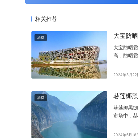
相关推荐
大宝防晒
消费
大宝防晒霜
高，防晒霜
宝以其亲民
好用呢？本
2024年3月22
多种防晒成
UVB，为
赫莲娜黑
消费
赫莲娜黑绷
市场中，赫
莲娜黑绷带
好评。那么
2024年6月18