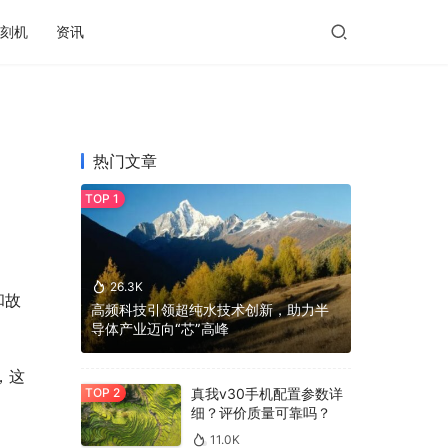
刻机
资讯
热门文章
26.3K
和故
高频科技引领超纯水技术创新，助力半
导体产业迈向“芯”高峰
，这
真我v30手机配置参数详
细？评价质量可靠吗？
11.0K