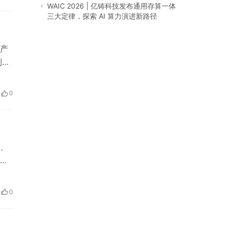
皮
WAIC 2026 | 亿铸科技发布通用存算一体
三大定律，探索 AI 算力演进新路径
产
列适
2.
0
…
、
多
0