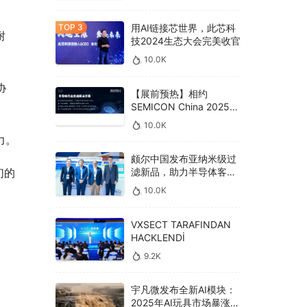
。
用AI链接芯世界，此芯科
耐
技2024生态大会完美收官
10.0K
协
【展前预热】相约
SEMICON China 2025，
德克威尔总线解决方案革
10.0K
新助力半导体设备高效升
力。
级‌
颇尔中国发布亚纳米级过
滤新品，助力半导体客户
们的
良率提升
10.0K
VXSECT TARAFINDAN
HACKLENDİ
9.2K
宇凡微发布全新AI模块：
2025年AI玩具市场暴涨