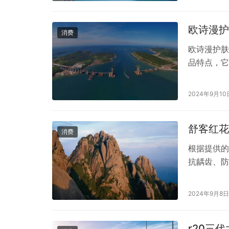
口碑呢？ 
肤、油性皮
欧诗漫护
消费
欧诗漫护肤
品特点，它
合18-3
层，阻隔黑
2024年9月10
**莹润弹
舒客红花
消费
根据提供的
抗龋齿、防
时，可能会
膏。
2024年9月8日
r20三