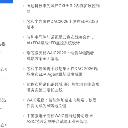
澜起科技率先试产CXL® 3.2内存扩展控制
器
芯和半导体在DAC2026上发布EDA2026
版本
芯和半导体与诺瓦星云宣布战略合作，
AI+EDA赋能LED显控系统设计
益提
大
瑞芯微亮相WAIC2026：端侧AI领跑者，
不
成熟方案全面落地
含有
芯和半导体携手联想集团在DAC 2026现
0
和
场发布EDA Agent最新研发成果
前瞻布局磷化铟领域 海川智能收购南京集
溢夯实第二增长曲线
肤品
WAIC观察：智能体加速走向终端，软硬
件协同成为AI落地关键
赫
泛
中茵微电子亮相WAIC智能趋势论坛 AI
ASIC芯片定制平台赋能工业AI落地
的
0