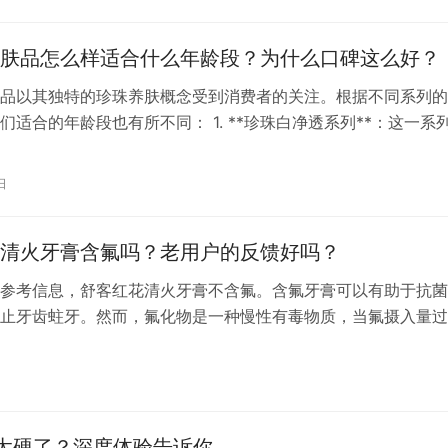
首先，赫莲娜黑绷带面霜适合各种肤质的人群使用。无论是干性
肤，还是…
肤品怎么样适合什么年龄段？为什么口碑这么好？
品以其独特的珍珠养肤概念受到消费者的关注。根据不同系列的
们适合的年龄段也有所不同： 1. **珍珠白净透系列**：这一系
5岁的年轻人使用，主要具有美白和养护的功效。它能够深入肌肤底
色素生成，长期使用有助于改善肌肤暗沉、暗黄、黝黑的状态。 
日
力系列**：适合25岁以上的女性使用。随着女性年龄的增长，肌
清火牙膏含氟吗？老用户的反馈好吗？
参考信息，舒客红花清火牙膏不含氟。含氟牙膏可以有助于抗菌
止牙齿蛀牙。然而，氟化物是一种慢性有毒物质，当氟摄入量过
导致氟骨病。因此，对于3-4岁前的儿童，建议不要使用含氟牙
代太硬了？深度体验告诉你