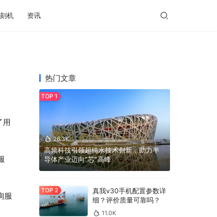
刻机
资讯
热门文章
了用
26.3K
高频科技引领超纯水技术创新，助力半
服
导体产业迈向“芯”高峰
真我v30手机配置参数详
询服
细？评价质量可靠吗？
11.0K