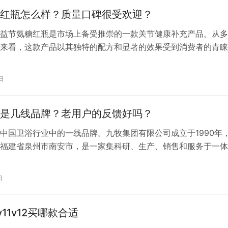
红瓶怎么样？质量口碑很受欢迎？
Free益节氨糖红瓶是市场上备受推崇的一款关节健康补充产品。从
来看，这款产品以其独特的配方和显著的效果受到消费者的青睐
包括氨糖和软骨素，这两种成分对于维护关节健康和修复受损关
。氨糖是软骨的主要构成成分，有助于增强关节的强度和弹性，
日
促进软骨的生成，减少关节摩擦，帮助缓解关节不适。 Move Fr
是几线品牌？老用户的反馈好吗？
中国卫浴行业中的一线品牌。九牧集团有限公司成立于1990年
福建省泉州市南安市，是一家集科研、生产、销售和服务于一体
厨卫制造商。九牧卫浴以高质量的产品和良好的售后服务著称，
卫生陶瓷、智能厨卫、整体厨卫、厨卫家具、五金龙头、厨卫五
日
技术创新和产品设计上有着显著的优势。 九牧卫浴在行业内的
的认…
v11v12买哪款合适