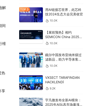
地解
用AI链接芯世界，此芯科
技2024生态大会完美收官
10.0K
期间
【展前预热】相约
SEMICON China 2025，
德克威尔总线解决方案革
行维
10.0K
新助力半导体设备高效升
级‌
颇尔中国发布亚纳米级过
滤新品，助力半导体客户
良率提升
10.0K
过热
VXSECT TARAFINDAN
HACKLENDİ
9.2K
并享
宇凡微发布全新AI模块：
2025年AI玩具市场暴涨