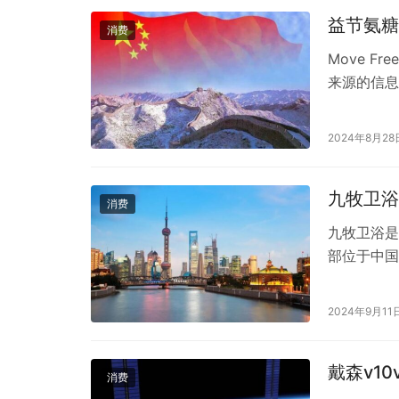
益节氨糖
消费
Move 
来源的信息
其配方主要
有重要作用
2024年8月28
软骨素则能
益…
九牧卫浴
消费
九牧卫浴是
部位于中国
综合性整体
产品线包括
2024年9月11
等，并且在
得到了广泛
戴森v10
消费