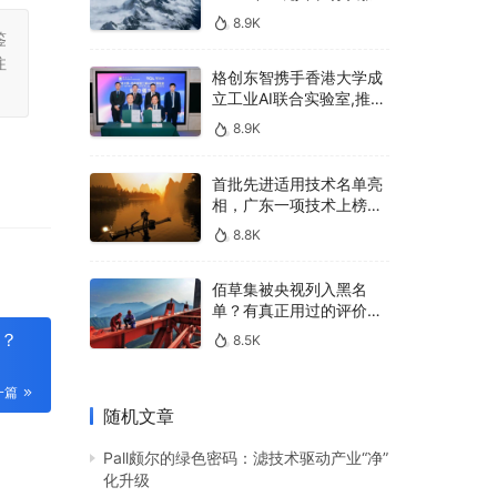
400亿，90%传统厂商的
8.9K
生死战即将打响
鉴
注
格创东智携手香港大学成
立工业AI联合实验室,推进
AMHS智能物料搬运调度
8.9K
系统研发
首批先进适用技术名单亮
相，广东一项技术上榜，
有何独特之处？
8.8K
佰草集被央视列入黑名
单？有真正用过的评价
吗？
迎？
8.5K
一篇
随机文章
Pall颇尔的绿色密码：滤技术驱动产业“净”
化升级