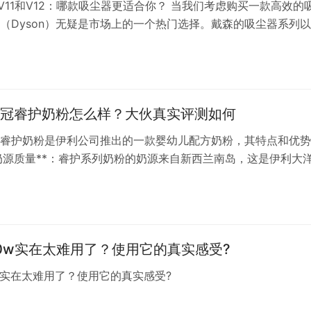
、V11和V12：哪款吸尘器更适合你？ 当我们考虑购买一款高效的
（Dyson）无疑是市场上的一个热门选择。戴森的吸尘器系列
、创新的技术和出色的设计而闻名。在V10、V11和V12这三款
都有其独特的特点和优势。那么，究竟哪款戴森吸尘器最适合你
日
，让我们来看看戴森V10。作为较早的型号，V10在性能上已…
冠睿护奶粉怎么样？大伙真实评测如何
睿护奶粉是伊利公司推出的一款婴幼儿配方奶粉，其特点和优势
 **奶源质量**：睿护系列奶粉的奶源来自新西兰南岛，这是伊利大
地的一部分，采用100%草饲生牛乳，这种奶源相比其他方式获
鲜，富含更多天然营养。草饲奶要求对草饲率、放牧时间等有严
用转基因物种，因此在奶源质量上有所保障。 2. **配方设计**
0w实在太难用了？使用它的真实感受?
w实在太难用了？使用它的真实感受?