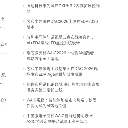
澜起科技率先试产CXL® 3.2内存扩展控制
器
多个
芯和半导体在DAC2026上发布EDA2026
。
版本
节
芯和半导体与诺瓦星云宣布战略合作，
而
AI+EDA赋能LED显控系统设计
0
ee
瑞芯微亮相WAIC2026：端侧AI领跑者，
成熟方案全面落地
芯和半导体携手联想集团在DAC 2026现
，总
场发布EDA Agent最新研发成果
的
前瞻布局磷化铟领域 海川智能收购南京集
其
溢夯实第二增长曲线
金
WAIC观察：智能体加速走向终端，软硬
0
地位
件协同成为AI落地关键
中茵微电子亮相WAIC智能趋势论坛 AI
ASIC芯片定制平台赋能工业AI落地