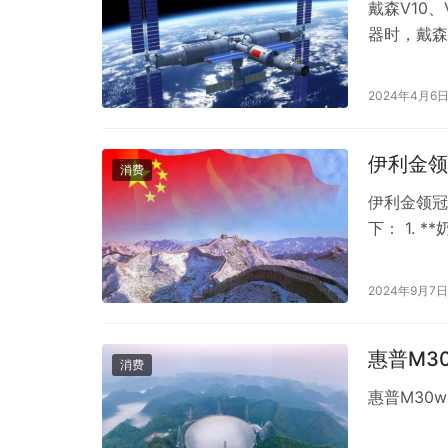
戴森V10
器时，戴森
卓越的性能
器中，每款
2024年4月6
呢？ 首先
伊利金领
消费
伊利金领冠
下： 1.
乳业生产基
奶源更为新
2024年9月7日
规定，不使
惠普M3
消费
惠普M30