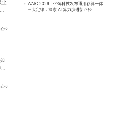
吸尘
WAIC 2026 | 亿铸科技发布通用存算一体
三大定律，探索 AI 算力演进新路径
以其
吸尘
0
如
洋洲
得的
格
0
…