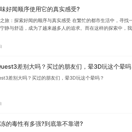
味好闻顺序使用它的真实感受?
之旅：探索好闻的顺序与真实感受 在繁忙的都市生活中，寻找
宁静与舒适，成为了越来越多人的追求。而在这样的探索中，我
人愉悦的伴侣——欧舒丹。它的香味不仅令人陶醉，更在使用的
一种无与伦比的放松与愉悦。 首先，让我从欧舒丹的沐浴产品
日
我结束一天的工作，打开那瓶散发着淡淡花香的沐浴露，我就仿
盛开的…
与Quest3差别大吗？买过的朋友们，晕3D玩这个晕吗
Quest3差别大吗？买过的朋友们，晕3D玩这个晕吗？
日
冻的毒性有多强?到底靠不靠谱?