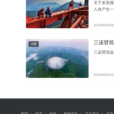
关于多燕瘦
人体产生一
成分的减肥
下，多燕瘦
2024年8月26
成不良影响
人体需要的
三诺臂筒
消费
三诺臂筒
2024年8月23
新闻
经济
科技
智能手机
芯片产业
汽车