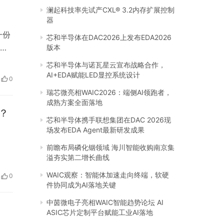
澜起科技率先试产CXL® 3.2内存扩展控制
器
一份
芯和半导体在DAC2026上发布EDA2026
发
版本
过
芯和半导体与诺瓦星云宣布战略合作，
开始
AI+EDA赋能LED显控系统设计
0
佛
瑞芯微亮相WAIC2026：端侧AI领跑者，
成熟方案全面落地
？
芯和半导体携手联想集团在DAC 2026现
场发布EDA Agent最新研发成果
前瞻布局磷化铟领域 海川智能收购南京集
溢夯实第二增长曲线
WAIC观察：智能体加速走向终端，软硬
0
件协同成为AI落地关键
中茵微电子亮相WAIC智能趋势论坛 AI
ASIC芯片定制平台赋能工业AI落地