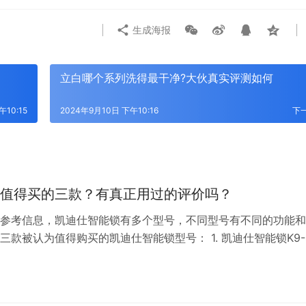
生成海报
立白哪个系列洗得最干净?大伙真实评测如何
午10:15
2024年9月10日 下午10:16
下
值得买的三款？有真正用过的评价吗？
参考信息，凯迪仕智能锁有多个型号，不同型号有不同的功能和
三款被认为值得购买的凯迪仕智能锁型号： 1. 凯迪仕智能锁K9-
外观简洁时尚，全自动锁体使得开关门动作迅速且安静。它支持
功能强大。锁芯采用Cortex-M4芯片，运算速度快，并可录入
追求便捷和高安全性的用户。 2. 凯迪仕智能锁K20-W：这…