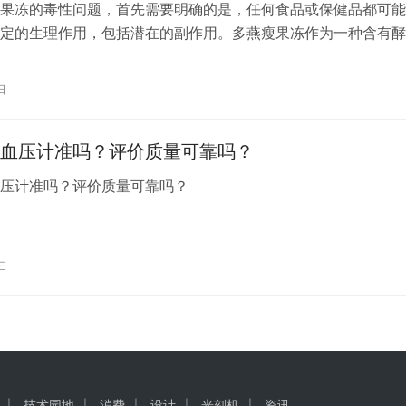
果冻的毒性问题，首先需要明确的是，任何食品或保健品都可能
定的生理作用，包括潜在的副作用。多燕瘦果冻作为一种含有酵
产品，其主要作用是帮助消化和促进新陈代谢。 在正常使用情
果冻的毒性是很低的。然而，任何食品或药物过量都可能对人体
日
。多燕瘦果冻的成分通常包括酵素、维生素、矿物质等，这些都
营养素。但…
血压计准吗？评价质量可靠吗？
血压计准吗？评价质量可靠吗？
日
技术园地
消费
设计
光刻机
资讯