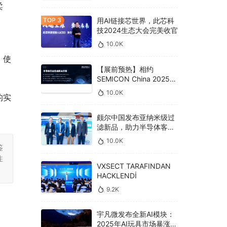
柔
用AI链接芯世界，此芯科
技2024生态大会完美收官
10.0K
，使
【展前预热】相约
SEMICON China 2025，
德克威尔总线解决方案革
10.0K
的实
新助力半导体设备高效升
级‌
颇尔中国发布亚纳米级过
滤新品，助力半导体客户
良率提升
10.0K
鉴
注
VXSECT TARAFINDAN
HACKLENDİ
9.2K
宇凡微发布全新AI模块：
2025年AI玩具市场暴涨