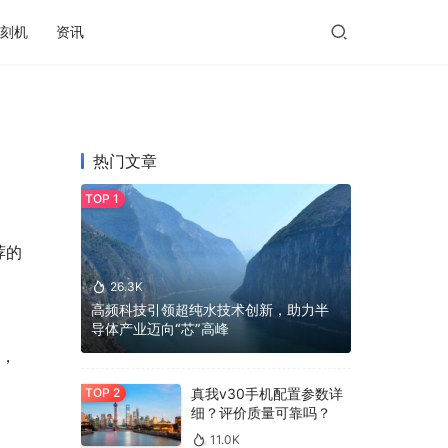
刻机
资讯
热门文章
荐的
26.3K
高频科技引领超纯水技术创新，助力半
导体产业迈向“芯”高峰
气，
真我v30手机配置参数详
细？评价质量可靠吗？
11.0K