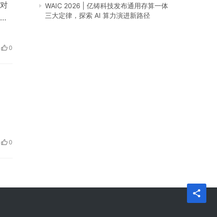
对
WAIC 2026 | 亿铸科技发布通用存算一体
三大定律，探索 AI 算力演进新路径
素
况
造
0
是
0