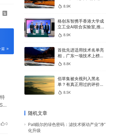
400亿，90%传统厂商的
8.9K
生死战即将打响
格创东智携手香港大学成
立工业AI联合实验室,推进
AMHS智能物料搬运调度
8.9K
系统研发
一篇
首批先进适用技术名单亮
相，广东一项技术上榜，
有何独特之处？
8.8K
佰草集被央视列入黑名
单？有真正用过的评价
吗？
8.5K
特
S：
无
随机文章
多组
0
Pall颇尔的绿色密码：滤技术驱动产业“净”
化升级