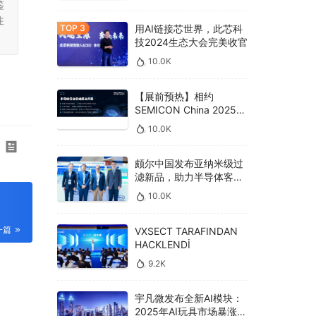
鉴
注
用AI链接芯世界，此芯科
技2024生态大会完美收官
10.0K
【展前预热】相约
SEMICON China 2025，
德克威尔总线解决方案革
10.0K
新助力半导体设备高效升
级‌
颇尔中国发布亚纳米级过
滤新品，助力半导体客户
良率提升
10.0K
一篇
VXSECT TARAFINDAN
HACKLENDİ
9.2K
宇凡微发布全新AI模块：
2025年AI玩具市场暴涨