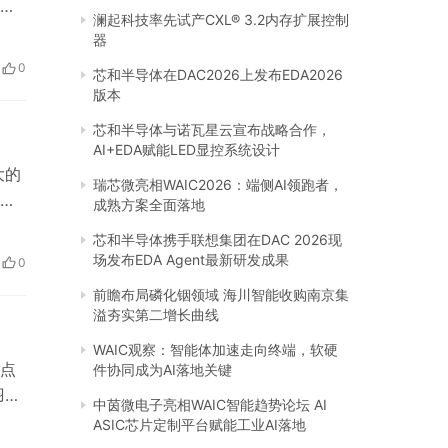
游
澜起科技率先试产CXL® 3.2内存扩展控制
这
器
搭
0
芯和半导体在DAC2026上发布EDA2026
版本
芯和半导体与诺瓦星云宣布战略合作，
AI+EDA赋能LED显控系统设计
大的
瑞芯微亮相WAIC2026：端侧AI领跑者，
以
成熟方案全面落地
完
芯和半导体携手联想集团在DAC 2026现
下工
场发布EDA Agent最新研发成果
0
件
前瞻布局磷化铟领域 海川智能收购南京集
溢夯实第二增长曲线
WAIC观察：智能体加速走向终端，软硬
点
件协同成为AI落地关键
羽毛
中茵微电子亮相WAIC智能趋势论坛 AI
价
ASIC芯片定制平台赋能工业AI落地
手