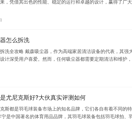
来，凭借其出色的性能、稳定的运行和卓越的设计，赢得了广大
意工作者的青睐。今天，我们结合用户的真实评测，来全面解析
的笔记本。 核心配置：性能强劲，应对自如 联想拯救者R7000
日
Ryzen 7 7840H处理器，这款处理器采用先进的Zen…
器怎么拆洗
拆洗全攻略 戴森吸尘器，作为高端家居清洁设备的代表，其强
设计深受用户喜爱。然而，任何吸尘器都需要定期清洁和维护，
性能。本文将为您详细介绍戴森吸尘器的拆洗步骤，帮助您轻松
。 一、准备工作 在拆洗戴森吸尘器之前，请确保您已准备好以
日
 清水柔软的布或海绵螺丝刀（如有需要）吸尘器过滤网的替换
更换…
是尤尼克斯好?大伙真实评测如何
克斯都是羽毛球装备市场上的知名品牌，它们各自有着不同的特
李宁是中国著名的体育用品品牌，其羽毛球装备包括羽毛球拍、
鞋等，覆盖了从入门级到专业级别的产品。李宁的羽毛球拍以性
尤其是在中端市场，其产品通常具有良好的耐用性和适合业余选