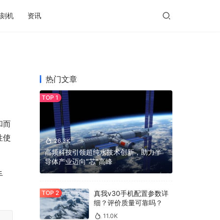
刻机
资讯
热门文章
和而
性使
26.3K
高频科技引领超纯水技术创新，助力半
导体产业迈向“芯”高峰
手
真我v30手机配置参数详
细？评价质量可靠吗？
11.0K