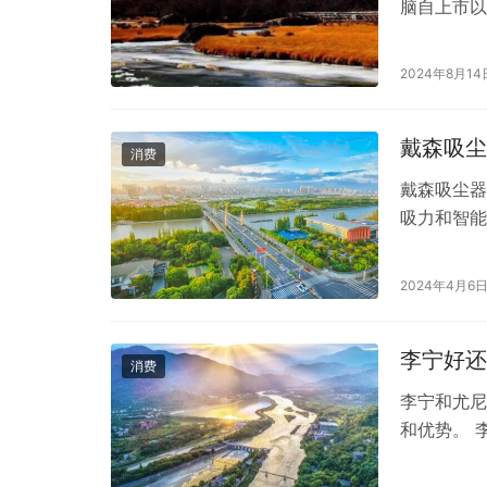
脑自上市以
戏玩家和创
款备受关注
2024年8月14
载了AMD 
戴森吸尘
消费
戴森吸尘器
吸力和智能
保持其最佳
成清洁工作
2024年4月6
具和材料：
（如有需要
李宁好还
消费
李宁和尤尼
和优势。 
球、羽毛球
比高著称，