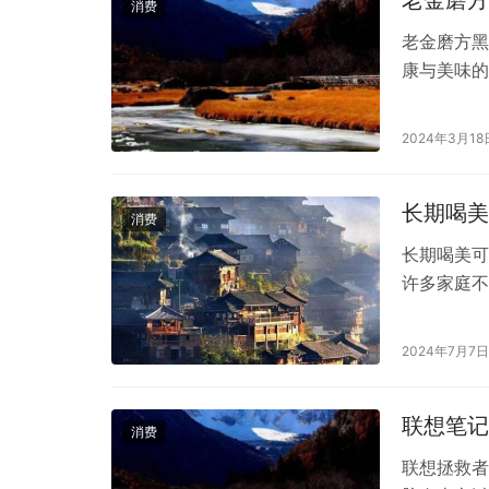
老金磨方
消费
老金磨方黑
康与美味的
的口感，历
绎，凭借其
2024年3月18
统工艺的传
子都能充分
长期喝美
消费
长期喝美可
许多家庭不
年人来说。
赢得了不少
2024年7月7日
靠？本文将
的奶源来自
联想笔记
消费
联想拯救者