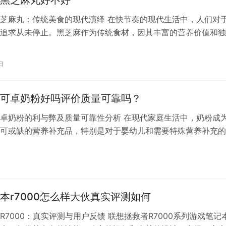
黑芝麻丸好不好
芝麻丸：传统美食的现代演绎 在快节奏的现代生活中，人们对
追求从未停止。黑芝麻作为传统食材，因其丰富的营养价值和独
来备受推崇。而老金磨方黑芝麻丸，正是这一传统美食的现代演
独特的制作工艺和优质的原料，赢得了广大消费者的喜爱。 一
日
承 老金磨方黑芝麻丸的制作过程严格遵循传统工艺，确保每一
保留黑…
可卓奶粉好吗评价质量可靠吗？
卓奶粉的利与弊及质量可靠性分析 在现代家庭生活中，奶粉成
可或缺的营养补充品，特别是对于婴幼儿和需要特殊营养补充的
在众多奶粉品牌中，美可卓奶粉凭借其独特的配方和优质的奶源
消费者的青睐。那么，长期喝美可卓奶粉真的好吗？其质量是否
就此话题展开探讨。 一、美可卓奶粉的优势 优质奶源：美可卓
澳大…
本r7000怎么样大伙真实评测如何
R7000：真实评测与用户反馈 联想拯救者R7000系列游戏笔记