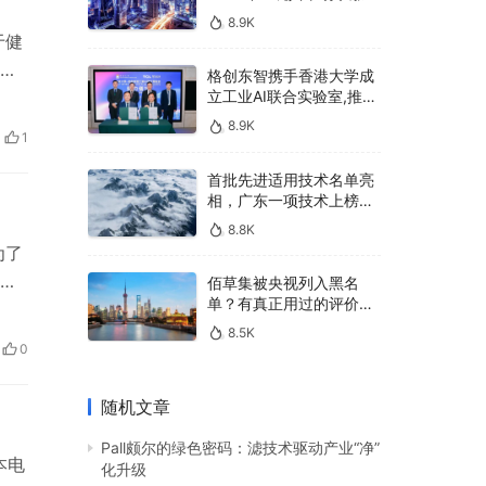
400亿，90%传统厂商的
8.9K
生死战即将打响
于健
特
格创东智携手香港大学成
立工业AI联合实验室,推进
AMHS智能物料搬运调度
、传
8.9K
系统研发
1
颗丸
首批先进适用技术名单亮
相，广东一项技术上榜，
有何独特之处？
8.8K
为了
成
佰草集被央视列入黑名
单？有真正用过的评价
，
吗？
8.5K
可
0
奶粉
随机文章
Pall颇尔的绿色密码：滤技术驱动产业“净”
本电
化升级