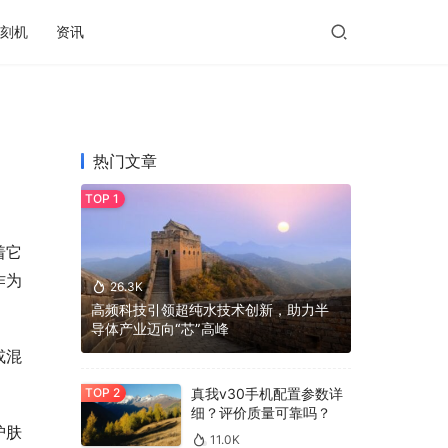
刻机
资讯
热门文章
着它
作为
26.3K
高频科技引领超纯水技术创新，助力半
导体产业迈向“芯”高峰
或混
真我v30手机配置参数详
细？评价质量可靠吗？
护肤
11.0K