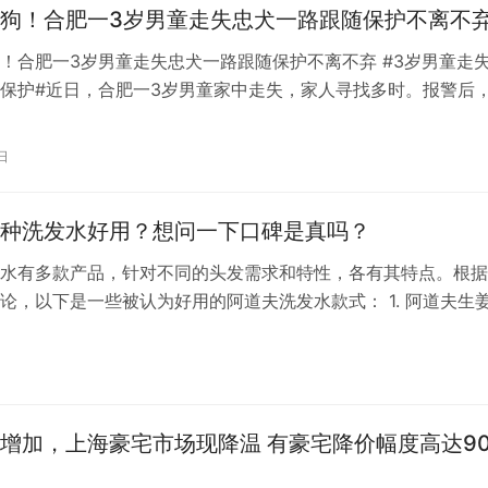
狗！合肥一3岁男童走失忠犬一路跟随保护不离不
！合肥一3岁男童走失忠犬一路跟随保护不离不弃 #3岁男童走
保护#近日，合肥一3岁男童家中走失，家人寻找多时。报警后
援队搜寻了一夜，但没有找到。直到第二天早上，在一片草地上
子。原来是被田里的渔网缠住了。救援队找到孩子时，孩子精神
日
有一点皮外伤。神奇的是，在孩子身边，有一只狗一直陪着小主
，这只…
种洗发水好用？想问一下口碑是真吗？
水有多款产品，针对不同的头发需求和特性，各有其特点。根据
论，以下是一些被认为好用的阿道夫洗发水款式： 1. 阿道夫生
洗发水受到许多用户的喜爱，特别是对于希望解决掉发和发量稀
说。生姜成分被认为有助于 ** 头皮血液循环，促进头发生长。 2
自然洗发水：适合头发干燥无光的情况，使用后能够让头发变得
增加，上海豪宅市场现降温 有豪宅降价幅度高达90