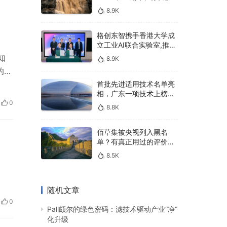
400亿，90%传统厂商的
8.9K
生死战即将打响
格创东智携手香港大学成
立工业AI联合实验室,推进
AMHS智能物料搬运调度
知
8.9K
系统研发
的功
的
首批先进适用技术名单亮
相，广东一项技术上榜，
下几
有何独特之处？
0
8.8K
衡…
佰草集被央视列入黑名
单？有真正用过的评价
吗？
8.5K
随机文章
0
Pall颇尔的绿色密码：滤技术驱动产业“净”
化升级