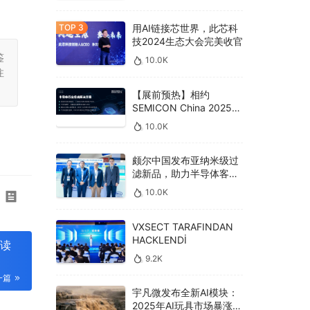
用AI链接芯世界，此芯科
技2024生态大会完美收官
鉴
10.0K
注
【展前预热】相约
SEMICON China 2025，
德克威尔总线解决方案革
10.0K
新助力半导体设备高效升
级‌
颇尔中国发布亚纳米级过
滤新品，助力半导体客户
良率提升
10.0K
VXSECT TARAFINDAN
HACKLENDİ
读
9.2K
一篇
宇凡微发布全新AI模块：
2025年AI玩具市场暴涨