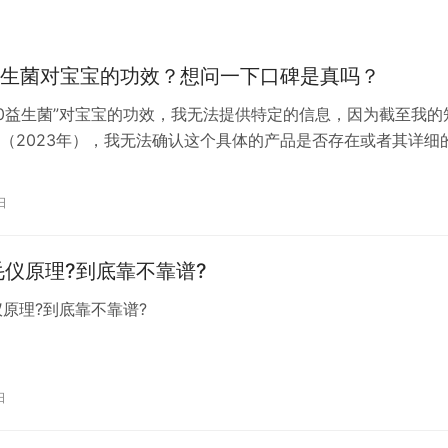
0益生菌对宝宝的功效？想问一下口碑是真吗？
000益生菌”对宝宝的功效，我无法提供特定的信息，因为截至我的
（2023年），我无法确认这个具体的产品是否存在或者其详细
是一类对人类健康有益的活性微生物，它们可以改善肠道微生物
体产生多种健康益处。 一般来说，儿童益生菌产品可能具有以
日
1. **调节肠道菌群平衡**：益生菌可以帮助改善肠道内的菌群平
脱毛仪原理?到底靠不靠谱?
毛仪原理?到底靠不靠谱?
日