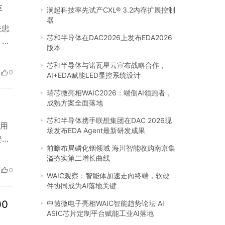
弃
澜起科技率先试产CXL® 3.2内存扩展控制
器
失忠
芯和半导体在DAC2026上发布EDA2026
，当
版本
发
芯和半导体与诺瓦星云宣布战略合作，
状
0
AI+EDA赋能LED显控系统设计
瑞芯微亮相WAIC2026：端侧AI领跑者，
成熟方案全面落地
芯和半导体携手联想集团在DAC 2026现
用
场发布EDA Agent最新研发成果
姜洗
前瞻布局磷化铟领域 海川智能收购南京集
少
溢夯实第二增长曲线
.
0
WAIC观察：智能体加速走向终端，软硬
顺
件协同成为AI落地关键
0
中茵微电子亮相WAIC智能趋势论坛 AI
ASIC芯片定制平台赋能工业AI落地