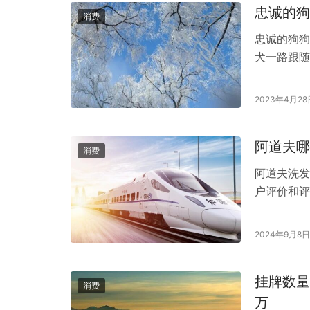
忠诚的狗
消费
忠诚的狗狗
犬一路跟随
地警方和救
现了一个孩
2023年4月28
态很好，只
人！据了解
阿道夫哪
消费
阿道夫洗发
户评价和评
发水：这款
问题的人来
2024年9月8日
阿道夫人参
滑舒…
挂牌数量
消费
万