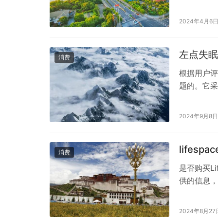
在众多高速
成为了市场
2024年4月6
它如何为您
徕芬高速吹
左点失眠
消费
根据用户评
题的。它采
来调节神经
左点失眠治
2024年9月8日
到，刚开始
户…
life
消费
是否购买L
供的信息，
科技促进品
品在市场上
2024年8月27