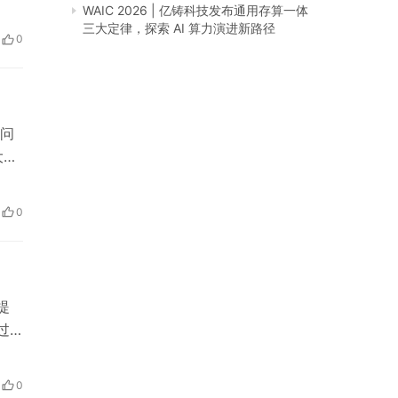
，
WAIC 2026 | 亿铸科技发布通用存算一体
三大定律，探索 AI 算力演进新路径
及
0
温度
问
大脑
使用
0
的用
提
过
产
在寻
0