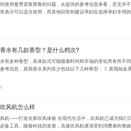
间使用曼秀雷敦唇膏的问题，从提供的参考信息来看，意见并不
答表示可以适当使用，而其他回答则建议孕妇应选择孕妇专用的
使用可能含有害物质的普通唇膏。 怀孕期间，妇女对护肤品和
更加谨慎，因为某些成分可能对胎儿有潜在的风险。虽然曼秀雷
天然成分，安全无害，但在怀孕期间，尤其是早期，对于任何可
质都应持…
香水有几款香型？是什么档次?
水有多种香型，具体款式可能随着时间和市场的变化而有所不同
参考信息，真我香水系列至少包括以下几种香型： 1. 真我灿金
ion en or真我灿金限量版）2. 真我香精系列（JAdoreAbsolu Dio
士香水）3. 真我淡香水系列（Jadore Eau de Toilette Dio
日
淡…
吹风机怎么样
风机——打造全新吹风体验 在现代生活中，吹风机已成为我们
必备工具。随着科技的发展，高速吹风机逐渐受到消费者的青睐