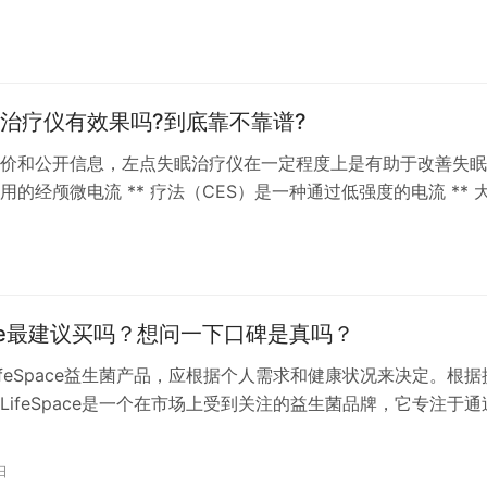
吹风机品牌中，徕芬高速吹风机凭借其卓越的性能和独特的设计
上的热门产品。本文将为您详细解析徕芬高速吹风机的特点，以
日
带来全新的吹风体验。 一、徕芬高速吹风机的特点 高风速与低
风…
治疗仪有效果吗?到底靠不靠谱?
价和公开信息，左点失眠治疗仪在一定程度上是有助于改善失眠
用的经颅微电流 ** 疗法（CES）是一种通过低强度的电流 ** 
活动、缓解焦虑和改善睡眠的质量的方法。 许多用户表示，在
疗仪后，他们感受到了睡意，睡眠质量得到了改善。有的用户提
使用时，能感觉到一种轻微的电流 ** ，并很快产生了睡意；有
space最建议买吗？想问一下口碑是真吗？
ifeSpace益生菌产品，应根据个人需求和健康状况来决定。根据
LifeSpace是一个在市场上受到关注的益生菌品牌，它专注于通
类创新发展，并拥有一支专业的中澳科学家研发团队。该品牌的
获得了一定的好评，尤其是其益倍适成人益生菌粉。 如果您正
日