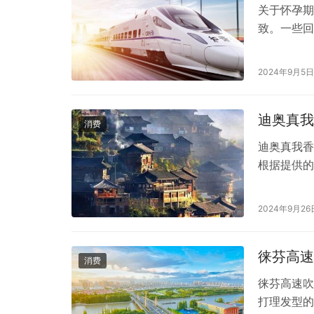
关于怀孕期
致。一些回
肤品，避免
品的选择应
2024年9月5日
唇膏标榜为
被摄入的物
迪奥真我
消费
迪奥真我香
根据提供的
（Adorat
迪奥真我纯香女
2024年9月26
奥真我女士
徕芬高速
消费
徕芬高速吹
打理发型的