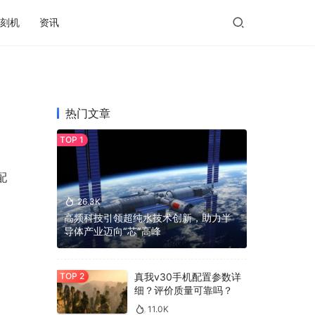
刻机
资讯
热门文章
配
26.3K
高频科技引领超纯水技术创新，助力半
导体产业迈向“芯”高峰
真我v30手机配置参数详
细？评价质量可靠吗？
11.0K