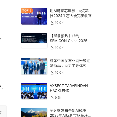
用AI链接芯世界，此芯科
技2024生态大会完美收官
10.0K
【展前预热】相约
因
SEMICON China 2025，
德克威尔总线解决方案革
10.0K
新助力半导体设备高效升
级‌
颇尔中国发布亚纳米级过
滤新品，助力半导体客户
良率提升
10.0K
VXSECT TARAFINDAN
疗。
HACKLENDİ
9.2K
宇凡微发布全新AI模块：
鉴
2025年AI玩具市场暴涨