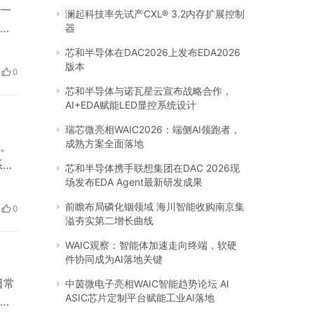
一
澜起科技率先试产CXL® 3.2内存扩展控制
护
器
化妆
芯和半导体在DAC2026上发布EDA2026
敦
版本
0
能
芯和半导体与诺瓦星云宣布战略合作，
AI+EDA赋能LED显控系统设计
瑞芯微亮相WAIC2026：端侧AI领跑者，
成熟方案全面落地
。
系列
芯和半导体携手联想集团在DAC 2026现
r
场发布EDA Agent最新研发成果
r 迪
前瞻布局磷化铟领域 海川智能收购南京集
0
溢夯实第二增长曲线
WAIC观察：智能体加速走向终端，软硬
件协同成为AI落地关键
日常
中茵微电子亮相WAIC智能趋势论坛 AI
ASIC芯片定制平台赋能工业AI落地
。