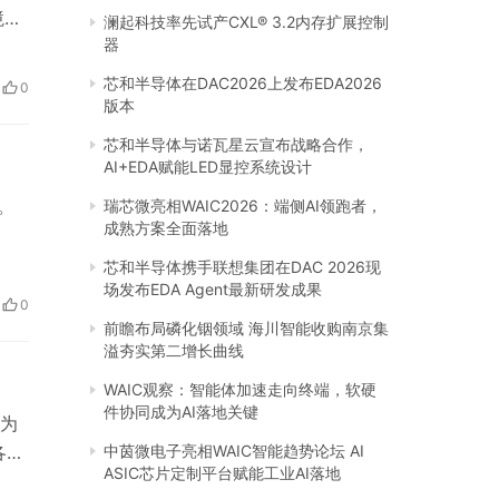
境中
澜起科技率先试产CXL® 3.2内存扩展控制
器
更
选择
芯和半导体在DAC2026上发布EDA2026
0
版本
芯和半导体与诺瓦星云宣布战略合作，
AI+EDA赋能LED显控系统设计
​​
瑞芯微亮相WAIC2026：端侧AI领跑者，
成熟方案全面落地
芯和半导体携手联想集团在DAC 2026现
场发布EDA Agent最新研发成果
0
前瞻布局磷化铟领域 海川智能收购南京集
溢夯实第二增长曲线
WAIC观察：智能体加速走向终端，软硬
件协同成为AI落地关键
为
各种
中茵微电子亮相WAIC智能趋势论坛 AI
ASIC芯片定制平台赋能工业AI落地
内较