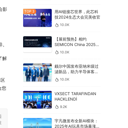
会影
用AI链接芯世界，此芯科
技2024生态大会完美收官
10.0K
【展前预热】相约
异。
SEMICON China 2025，
德克威尔总线解决方案革
10.0K
新助力半导体设备高效升
了解
级‌
颇尔中国发布亚纳米级过
滤新品，助力半导体客户
良率提升
10.0K
体区
合您
VXSECT TARAFINDAN
HACKLENDİ
9.2K
鉴
宇凡微发布全新AI模块：
注
2025年AI玩具市场暴涨