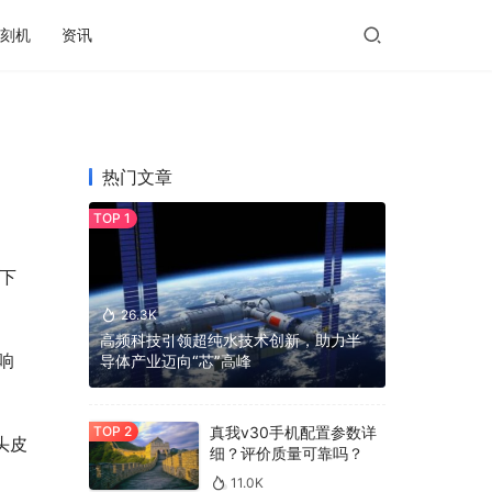
刻机
资讯
热门文章
以下
26.3K
高频科技引领超纯水技术创新，助力半
响
导体产业迈向“芯”高峰
真我v30手机配置参数详
头皮
细？评价质量可靠吗？
11.0K