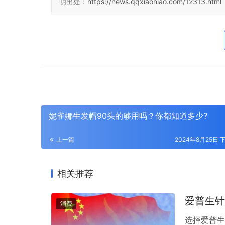
明出处：
https://news.qqxiaoniao.com/12313.html
妮雀娜生发帽90头的够用吗？你都知道多少?
上一篇
2024年8月25日 下
相关推荐
爱普生针
消费
选择爱普生