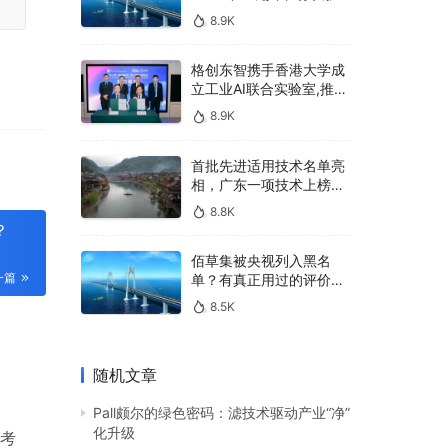
400亿，90%传统厂商的
8.9K
生死战即将打响
格创东智携手香港大学成
立工业AI联合实验室,推进
AMHS智能物料搬运调度
8.9K
系统研发
首批先进适用技术名单亮
相，广东一项技术上榜，
有何独特之处？
8.8K
？
佰草集被央视列入黑名
一篇
单？有真正用过的评价
吗？
8.5K
随机文章
Pall颇尔的绿色密码：滤技术驱动产业“净”
化升级
考