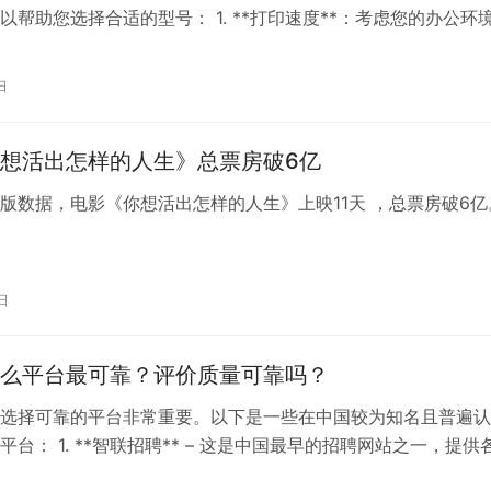
以帮助您选择合适的型号： 1. **打印速度**：考虑您的办公环
数量和紧急程度。如果需要快速打印大量文档，应选择打印速度
 2. **复写能力**：如果需要打印多份副本，如发票、存折等，
日
联复写的打印机更为合适。 3. **耐用性和可靠性**：考…
想活出怎样的人生》总票房破6亿
版数据，电影《你想活出怎样的人生》上映11天 ，总票房破6亿。 ​
日
么平台最可靠？评价质量可靠吗？
选择可靠的平台非常重要。以下是一些在中国较为知名且普遍认
平台： 1. **智联招聘** – 这是中国最早的招聘网站之一，提供
2. **前程无忧51Job** – 提供个性化的职位推荐服务，是国