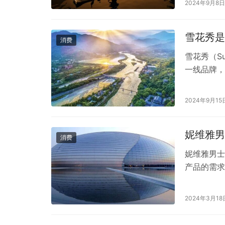
2024年9月8日
**：用户
雪花秀是
消费
雪花秀（S
一线品牌，
原料，结合
然、有效而
2024年9月15
有很高的声
多个领域，
妮维雅男
消费
妮维雅男士
产品的需求
凭借其独特
男士沐浴露
2024年3月18
一、妮维雅
湿成分，为