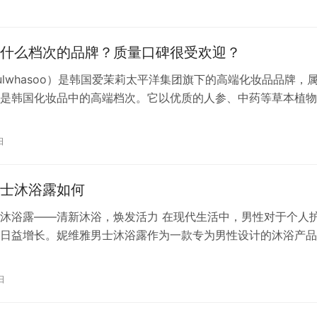
评价表明，雅诗兰黛沁水粉底液具有不错的遮瑕力，可以有效遮盖
什么档次的品牌？质量口碑很受欢迎？
ulwhasoo）是韩国爱茉莉太平洋集团旗下的高端化妆品品牌，
是韩国化妆品中的高端档次。它以优质的人参、中药等草本植物
传统工艺和现代科技，研发出了一系列护肤和化妆品，以健康、
受到全球消费者的喜爱。雪花秀的品牌形象和产品质量在市场上
日
誉，尤其在亚洲地区，其产品线涵盖面部护理、身体护理、彩妆
其…
士沐浴露如何
沐浴露——清新沐浴，焕发活力 在现代生活中，男性对于个人
日益增长。妮维雅男士沐浴露作为一款专为男性设计的沐浴产品
的特点和优势，在市场上受到了广泛关注。本文将详细介绍妮维
的成分、功效、使用体验等方面，帮助读者更好地了解这款产品
日
男士沐浴露的成分 妮维雅男士沐浴露采用天然植物提取物和高
肌肤…