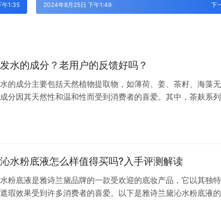
午1:35
2024年8月25日 下午1:49
下
发水的成分？老用户的反馈好吗？
水的成分主要包括天然植物提取物，如薄荷、姜、茶籽、海藻无
成分因其天然性和温和性而受到消费者的喜爱。其中，茶麸系列
添加了茶皂素成分，这使得其具有去屑效果。茶麸本身被称为天
力，富含多种营养成分，如天然茶油、茶多酚、维生素E、氨基
富的茶皂素，能够有效清洁头皮和头发，带走老化角质和油脂，
流失的水…
沁水粉底液怎么样值得买吗?入手评测解读
水粉底液是雅诗兰黛品牌的一款受欢迎的底妆产品，它以其独特
遮瑕效果受到许多消费者的喜爱。以下是雅诗兰黛沁水粉底液的
户评价： 1. **高保湿效果**：这款粉底液含有83%的高保湿精
的肌肤提供额外的滋润，被形象地称为“干皮救星”。 2. **遮瑕