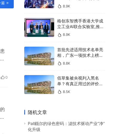
一篇
400亿，90%传统厂商的
8.9K
生死战即将打响
格创东智携手香港大学成
立工业AI联合实验室,推进
AMHS智能物料搬运调度
8.9K
系统研发
首批先进适用技术名单亮
患
相，广东一项技术上榜，
洗
有何独特之处？
8.8K
然
酸及
0
佰草集被央视列入黑名
并
单？有真正用过的评价
吗？
8.5K
的
随机文章
一
Pall颇尔的绿色密码：滤技术驱动产业“净”
华，
化升级
力