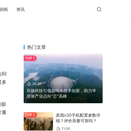
刻机
资讯
热门文章
达到
过多
26.3K
高频科技引领超纯水技术创新，助力半
导体产业迈向“芯”高峰
的影
常重
真我v30手机配置参数详
细？评价质量可靠吗？
11.0K