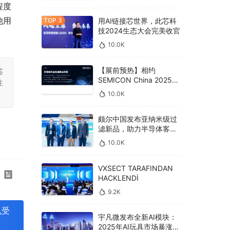
程度
他用
用AI链接芯世界，此芯科
技2024生态大会完美收官
10.0K
【展前预热】相约
鉴
SEMICON China 2025，
注
德克威尔总线解决方案革
10.0K
新助力半导体设备高效升
级‌
颇尔中国发布亚纳米级过
滤新品，助力半导体客户
良率提升
10.0K
VXSECT TARAFINDAN
HACKLENDİ
9.2K
么受
宇凡微发布全新AI模块：
2025年AI玩具市场暴涨