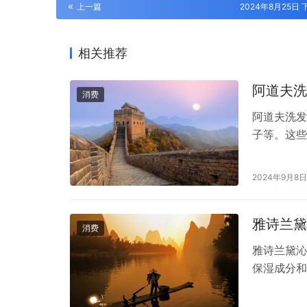
上一篇
2024年8月25日 下
相关推荐
阿道夫洗
消费
阿道夫洗发
子等。这些
发水还特别
原始的洁净
2024年9月8日
蛋白质和丰
为头发补充
雅诗兰黛
消费
雅诗兰黛沁
保湿成分和
些特点和用
能够为干燥