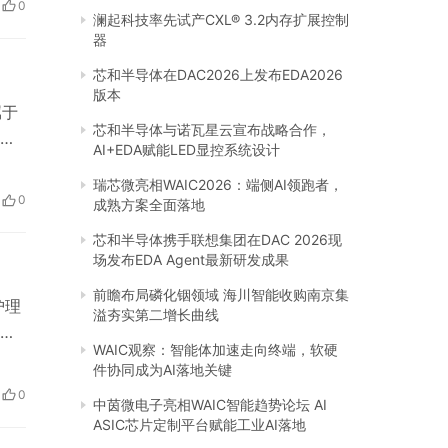
0
…
澜起科技率先试产CXL® 3.2内存扩展控制
器
芯和半导体在DAC2026上发布EDA2026
版本
属于
芯和半导体与诺瓦星云宣布战略合作，
为
AI+EDA赋能LED显控系统设计
自
瑞芯微亮相WAIC2026：端侧AI领跑者，
享
0
成熟方案全面落地
等
芯和半导体携手联想集团在DAC 2026现
场发布EDA Agent最新研发成果
前瞻布局磷化铟领域 海川智能收购南京集
护理
溢夯实第二增长曲线
，
WAIC观察：智能体加速走向终端，软硬
雅
件协同成为AI落地关键
。
0
中茵微电子亮相WAIC智能趋势论坛 AI
效保
ASIC芯片定制平台赋能工业AI落地