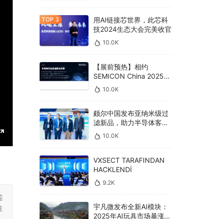
用AI链接芯世界，此芯科
技2024生态大会完美收官
10.0K
【展前预热】相约
SEMICON China 2025，
德克威尔总线解决方案革
10.0K
新助力半导体设备高效升
级‌
颇尔中国发布亚纳米级过
滤新品，助力半导体客户
良率提升
10.0K
E
n
VXSECT TARAFINDAN
HACKLENDİ
t
e
9.2K
r
鉴
宇凡微发布全新AI模块：
注
f
2025年AI玩具市场暴涨