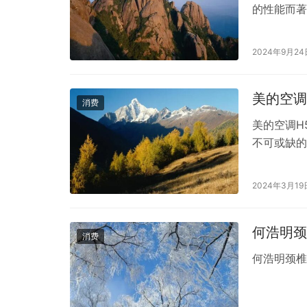
的性能而著
在专业羽毛
常被认为是
2024年9月24
Voltr
美的空调
消费
美的空调H
不可或缺的
性能和质量
会出现一些
2024年3月19
首先，当美
的是空调压
何浩明颈
消费
何浩明颈