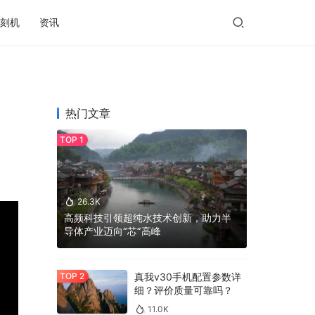
刻机
资讯
热门文章
26.3K
高频科技引领超纯水技术创新，助力半
导体产业迈向“芯”高峰
真我v30手机配置参数详
细？评价质量可靠吗？
11.0K