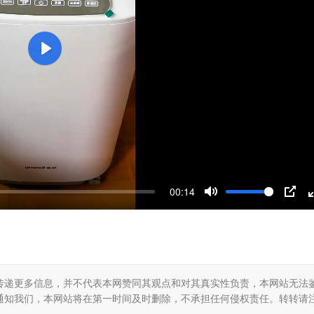
P
l
a
y
00:14
M
P
u
I
t
P
e
传递更多信息，并不代表本网赞同其观点和对其真实性负责，本网站无法
通知我们，本网站将在第一时间及时删除，不承担任何侵权责任。转转请