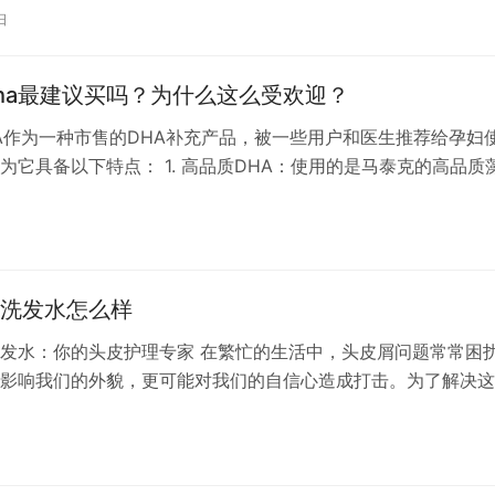
日
ha最建议买吗？为什么这么受欢迎？
A作为一种市售的DHA补充产品，被一些用户和医生推荐给孕妇
为它具备以下特点： 1. 高品质DHA：使用的是马泰克的高品质
种DHA来源纯净，未经食物链传递，对于需要DHA的孕妇来说是
。 2. 补充乳钙：除了DHA，斯利安DHA还含有乳钙，这是一种
的钙质，生物有效性高，易于人体吸收，有助于补充孕妈妈和…
洗发水怎么样
发水：你的头皮护理专家 在繁忙的生活中，头皮屑问题常常困
影响我们的外貌，更可能对我们的自信心造成打击。为了解决这
上涌现出众多去屑洗发水品牌，其中清扬去屑洗发水凭借其卓越
，赢得了广大消费者的喜爱。 清扬去屑洗发水采用独特的去屑
日
种天然植物精华，能够有效去除头皮屑，同时保持头皮健康。其