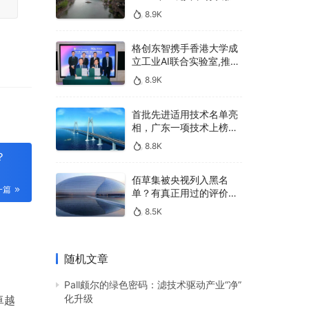
u
400亿，90%传统厂商的
8.9K
生死战即将打响
l
l
格创东智携手香港大学成
s
立工业AI联合实验室,推进
AMHS智能物料搬运调度
c
8.9K
系统研发
r
首批先进适用技术名单亮
e
相，广东一项技术上榜，
e
有何独特之处？
8.8K
n
？
佰草集被央视列入黑名
一篇
单？有真正用过的评价
吗？
8.5K
随机文章
Pall颇尔的绿色密码：滤技术驱动产业“净”
化升级
卓越