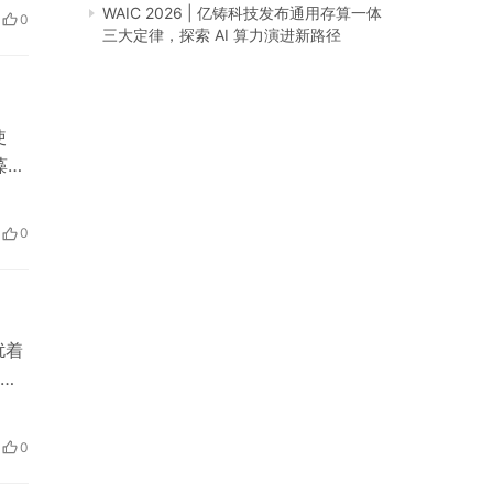
WAIC 2026 | 亿铸科技发布通用存算一体
0
三大定律，探索 AI 算力演进新路径
使
藻油
一个
从
0
扰着
一
的
配
0
温