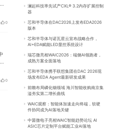
是
澜起科技率先试产CXL® 3.2内存扩展控制
拍通
器
y和
芯和半导体在DAC2026上发布EDA2026
0
版本
芯和半导体与诺瓦星云宣布战略合作，
AI+EDA赋能LED显控系统设计
中
瑞芯微亮相WAIC2026：端侧AI领跑者，
成熟方案全面落地
的
免
芯和半导体携手联想集团在DAC 2026现
。
场发布EDA Agent最新研发成果
0
指
前瞻布局磷化铟领域 海川智能收购南京集
溢夯实第二增长曲线
WAIC观察：智能体加速走向终端，软硬
件协同成为AI落地关键
中茵微电子亮相WAIC智能趋势论坛 AI
ASIC芯片定制平台赋能工业AI落地