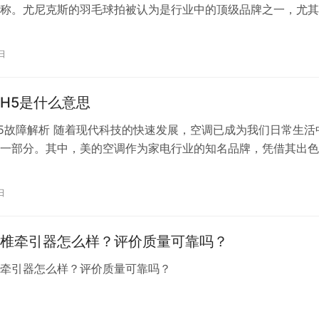
称。尤尼克斯的羽毛球拍被认为是行业中的顶级品牌之一，尤其
球运动员和高水平业余爱好者中享有盛誉。 尤尼克斯的羽毛球
中高端档次的产品，尤其是其旗舰型号，如Arcsaber、NanoRa
日
ic系列，这些拍子通常采用高性能的材料和技术，提供出色的击…
H5是什么意思
5故障解析 随着现代科技的快速发展，空调已成为我们日常生活
一部分。其中，美的空调作为家电行业的知名品牌，凭借其出色
，赢得了广大消费者的喜爱。然而，即使是最优质的产品，也难
故障。今天，我们就来详细解析一下美的空调中常见的H5故障
日
的空调屏幕显示H5时，意味着空调正在经历一个故障。H5通常
缩机…
椎牵引器怎么样？评价质量可靠吗？
椎牵引器怎么样？评价质量可靠吗？