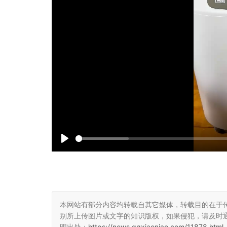
P
l
a
y
本网站有部分内容均转载自其它媒体，转载目的在于
别所上传图片或文字的知识版权，如果侵犯，请及时
明出处：
https://news.qqxiaoniao.com/11878.html