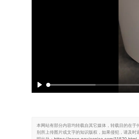
P
l
a
y
本网站有部分内容均转载自其它媒体，转载目的在于
别所上传图片或文字的知识版权，如果侵犯，请及时
明出处：
https://news.qqxiaoniao.com/11870.html