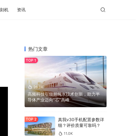
刻机
资讯
热门文章
26.3K
高频科技引领超纯水技术创新，助力半
导体产业迈向“芯”高峰
真我v30手机配置参数详
细？评价质量可靠吗？
11.0K