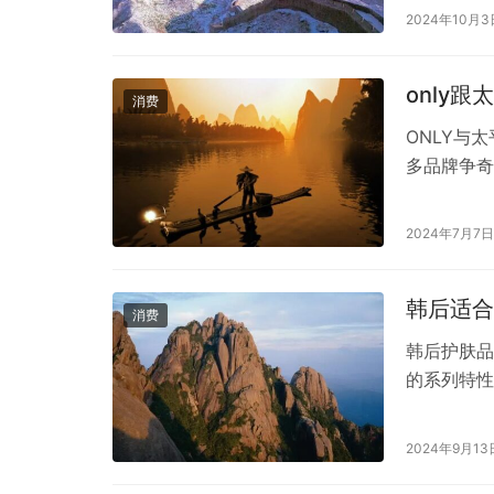
体验，伊利
2024年10月3
如果您喜欢
然口感，较
only
消费
ONLY与
多品牌争奇
ONLY和
赢得了广大
2024年7月7日
购买呢？接
与定位 ON
韩后适合
消费
韩后护肤品
的系列特性
的需求。例
蛋白系列适
2024年9月13
使用；– 韩