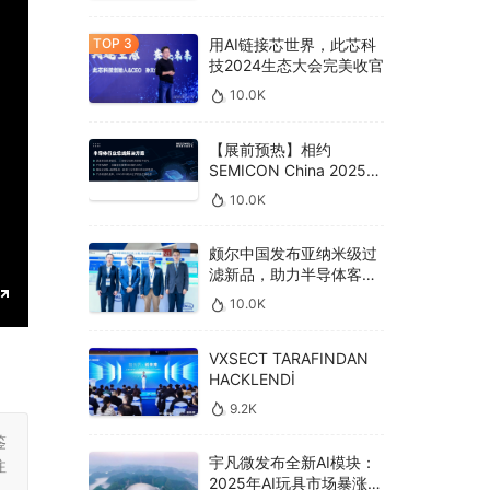
用AI链接芯世界，此芯科
技2024生态大会完美收官
10.0K
【展前预热】相约
SEMICON China 2025，
德克威尔总线解决方案革
10.0K
新助力半导体设备高效升
级‌
颇尔中国发布亚纳米级过
滤新品，助力半导体客户
良率提升
10.0K
E
n
VXSECT TARAFINDAN
HACKLENDİ
t
e
9.2K
r
鉴
宇凡微发布全新AI模块：
注
f
2025年AI玩具市场暴涨