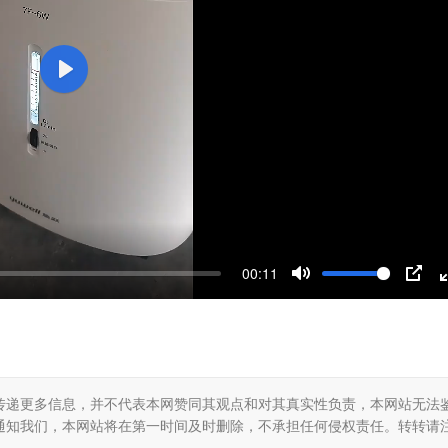
P
l
a
y
00:11
M
P
u
I
t
P
e
传递更多信息，并不代表本网赞同其观点和对其真实性负责，本网站无法
通知我们，本网站将在第一时间及时删除，不承担任何侵权责任。转转请