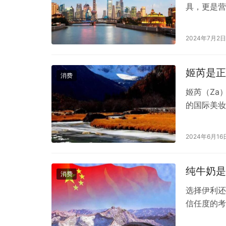
具，更是营
品制造商，
可。那么，
2024年7月2日
灯具的优缺
造过程中严
姬芮是正
消费
姬芮（Za
的国际美妆
了广大消费
的Za，不
2024年6月16
广泛销售，
妆产品，为
纯牛奶是
消费
选择伊利还
信任度的考
他们的纯牛