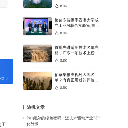
u
400亿，90%传统厂商的
8.9K
生死战即将打响
l
l
格创东智携手香港大学成
s
立工业AI联合实验室,推进
AMHS智能物料搬运调度
c
8.9K
系统研发
r
首批先进适用技术名单亮
e
相，广东一项技术上榜，
e
有何独特之处？
8.8K
n
佰草集被央视列入黑名
一篇
单？有真正用过的评价
吗？
8.5K
随机文章
Pall颇尔的绿色密码：滤技术驱动产业“净”
化升级
的工