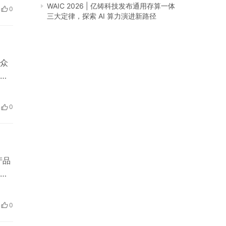
。
WAIC 2026 | 亿铸科技发布通用存算一体
0
自
三大定律，探索 AI 算力演进新路径
，众
品
得
0
背景
产品
段
清
龄段
0