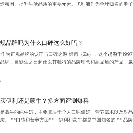
造氛围、提升生活品质的重要元素。飞利浦作为全球知名的电子
在灯具领域也凭借其卓越的品质和创新能力赢得了消费者的广泛
飞利浦灯具究竟怎么样呢？今天，就让我们一起来探讨一下飞利
点和使用体验。 一、飞利浦灯具的优点 品质卓越：飞利浦灯具
格遵…
规品牌吗为什么口碑这么好吗？
）作为正规品牌的认证与口碑之源 姬芮（Za），这个起源于199
品牌，自诞生之日起便以其独特的品牌理念和高品质的产品，赢
者的喜爱和信赖。隶属于悦江集团（悦江（广州）投资有限公司
仅在国内外（包括中国大陆、中国香港、新加坡、泰国、越南等
日
更以其丰富的产品线，包括彩妆妆前、底妆、眼唇、妆后等多元
…
买伊利还是蒙牛？多方面评测爆料
是蒙牛的纯牛奶，主要取决于个人口味偏好、营养需求以及对品
虑。 **口感和营养方面**：伊利和蒙牛都是中国知名的 ** 品
奶在营养成分上大同小异，都符合国家标准。不过，根据不同人