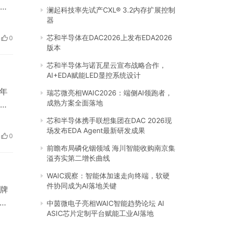
产
澜起科技率先试产CXL® 3.2内存扩展控制
认
器
浦
芯和半导体在DAC2026上发布EDA2026
0
在制
版本
芯和半导体与诺瓦星云宣布战略合作，
AI+EDA赋能LED显控系统设计
7年
瑞芯微亮相WAIC2026：端侧AI领跑者，
成熟方案全面落地
得
）
芯和半导体携手联想集团在DAC 2026现
地）
场发布EDA Agent最新研发成果
0
美
前瞻布局磷化铟领域 海川智能收购南京集
溢夯实第二增长曲线
WAIC观察：智能体加速走向终端，软硬
件协同成为AI落地关键
牌
牌，
中茵微电子亮相WAIC智能趋势论坛 AI
ASIC芯片定制平台赋能工业AI落地
的