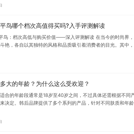
的产品可能口感稍淡，而蒙牛的产品可能甜度更高，口感更浓郁
日
口感更甜、更浓郁的牛奶，可能会倾向于选择蒙牛。如果您偏好
…
跟太平鸟哪个档次高值得买吗?入手评测解读
太平鸟：档次高低与购买价值——深入评测解读 在当今的时尚界
斗艳，各自以其独特的风格和品质吸引着消费者的目光。其中，
太平鸟作为两大备受瞩目的品牌，都以其独特的魅力和高品质的产
消费者的喜爱。那么，ONLY和太平鸟哪个档次更高？哪个更值
下来，我们将通过深入的评测解读，为您揭晓答案。 一、品牌
…
多大的年龄？为什么这么受欢迎？
适合的年龄段通常是18岁至40岁之间，不过具体还需根据不同
来决定。韩后品牌提供了多个系列的产品，针对不同肤质和年龄
如： – 韩后茶蕊嫩白系列适合18-45岁的年龄段使用；– 韩后乳
合18-55岁的年龄段使用；– 韩后金盏花系列适合18-45岁的年
日
后…