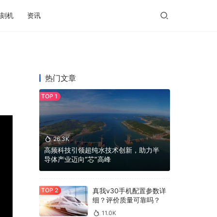
刻机
资讯
热门文章
26.3K
高频科技引领超纯水技术创新，助力半
导体产业迈向“芯”高峰
真我v30手机配置参数详
细？评价质量可靠吗？
11.0K