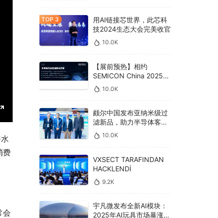
用AI链接芯世界，此芯科
技2024生态大会完美收官
10.0K
【展前预热】相约
SEMICON China 2025，
德克威尔总线解决方案革
10.0K
新助力半导体设备高效升
级‌
颇尔中国发布亚纳米级过
E
滤新品，助力半导体客户
良率提升
n
10.0K
香水
t
消费
e
VXSECT TARAFINDAN
HACKLENDİ
r
9.2K
f
u
宇凡微发布全新AI模块：
l
常会
2025年AI玩具市场暴涨