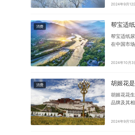
拼多多平台
2024年9月12
深入了解拼
店…
帮宝适纸
消费
帮宝适纸尿
在中国市场
根据上述信
围作为参考
2024年10月3
70元人民
胡姬花是
消费
胡姬花花生
品牌及其相
团在中国的
是中粮集团
2024年9月15