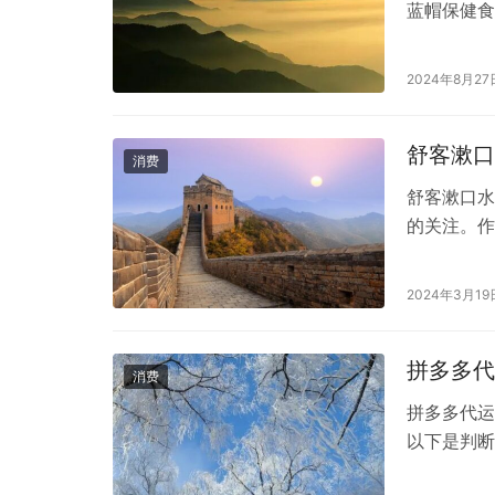
蓝帽保健食
有一定的辅
作息不规律
2024年8月27
用，不能用
通常包含五
舒客漱口
消费
舒客漱口水
的关注。作
方面发挥着
看看它究竟
2024年3月19
水采用了温
酚等。这些
拼多多代
消费
拼多多代运
以下是判断
了解代运营