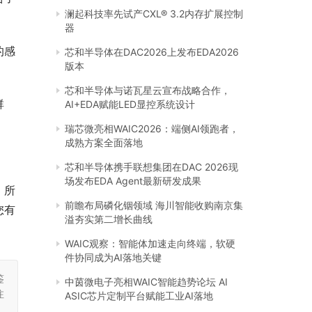
澜起科技率先试产CXL® 3.2内存扩展控制
器
的感
芯和半导体在DAC2026上发布EDA2026
版本
芯和半导体与诺瓦星云宣布战略合作，
群
AI+EDA赋能LED显控系统设计
瑞芯微亮相WAIC2026：端侧AI领跑者，
成熟方案全面落地
芯和半导体携手联想集团在DAC 2026现
场发布EDA Agent最新研发成果
，所
前瞻布局磷化铟领域 海川智能收购南京集
您有
溢夯实第二增长曲线
WAIC观察：智能体加速走向终端，软硬
件协同成为AI落地关键
鉴
中茵微电子亮相WAIC智能趋势论坛 AI
注
ASIC芯片定制平台赋能工业AI落地