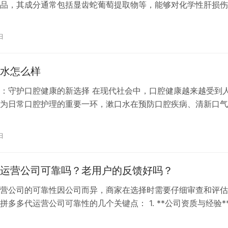
品，其成分通常包括显齿蛇葡萄提取物等，能够对化学性肝损伤
助保护作用。它适合于需要护肝的人群，如经常熬夜、喝酒应酬
、服用药物等可能导致肝损伤的人群。肝纯片不具备治疗疾病的
日
于治疗肝硬化或慢性肝炎等肝脏疾病。 葵花护肝片则是一种药
味子、…
水怎么样
：守护口腔健康的新选择 在现代社会中，口腔健康越来越受到
为日常口腔护理的重要一环，漱口水在预防口腔疾病、清新口气
不可替代的作用。今天，我们就来探讨一下舒客漱口水这一产品
怎么样。 首先，我们来了解一下舒客漱口水的主要成分。舒客
日
和的配方，含有多种植物提取物和抗菌成分，如薄荷、绿茶、茶
成分在…
运营公司可靠吗？老用户的反馈好吗？
营公司的可靠性因公司而异，商家在选择时需要仔细审查和评估
拼多多代运营公司可靠性的几个关键点： 1. **公司资质与经验*
公司的资质，包括成立时间、服务历史、团队成员等，以及它们