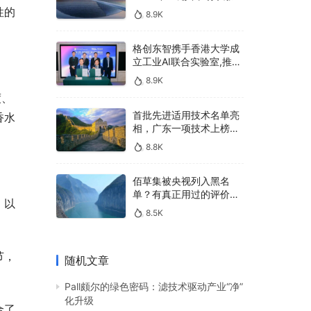
400亿，90%传统厂商的
l
性的
8.9K
生死战即将打响
s
c
格创东智携手香港大学成
立工业AI联合实验室,推进
r
AMHS智能物料搬运调度
8.9K
e
系统研发
度、
e
首批先进适用技术名单亮
香水
n
相，广东一项技术上榜，
有何独特之处？
8.8K
佰草集被央视列入黑名
单？有真正用过的评价
，以
吗？
8.5K
节，
随机文章
Pall颇尔的绿色密码：滤技术驱动产业“净”
化升级
合了