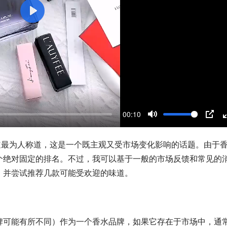
P
l
a
y
00:10
M
P
u
I
道最为人称道，这是一个既主观又受市场变化影响的话题。由于
t
P
个绝对固定的排名。不过，我可以基于一般的市场反馈和常见的
e
，并尝试推荐几款可能受欢迎的味道。
牌可能有所不同）作为一个香水品牌，如果它存在于市场中，通