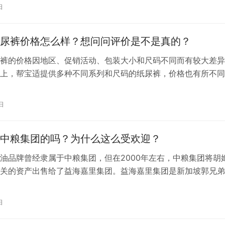
上的业绩和声誉。 2. **专业能力**：一个可靠的代运营公司应
日
多多平台规则和算法的运营团队，能够根据商家需求提供专业的
尿裤价格怎么样？想问问评价是不是真的？
裤的价格因地区、促销活动、包装大小和尺码不同而有较大差异
上，帮宝适提供多种不同系列和尺码的纸尿裤，价格也有所不同
息，我们无法给出具体的现时价格，但可以提供一个大致的价格
。例如： – 帮宝适特级棉柔纸尿裤NB号40片的价格可能在50
日
币之间。– 帮宝适超薄干爽纸尿裤L号104片…
中粮集团的吗？为什么这么受欢迎？
油品牌曾经隶属于中粮集团，但在2000年左右，中粮集团将胡
关的资产出售给了益海嘉里集团。益海嘉里集团是新加坡郭兄弟
投资企业，因此，胡姬花花生油品牌目前属于益海嘉里集团，而
。
日