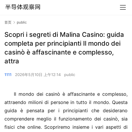
首页
public
Scopri i segreti di Malina Casino: guida
completa per principianti Il mondo dei
casinò è affascinante e complesso,
attra
1111
2026年5月10日 上午12:14
public
Il mondo dei casinò è affascinante e complesso, 
attraendo milioni di persone in tutto il mondo. Questa 
guida è pensata per i principianti che desiderano 
comprendere meglio il funzionamento dei casinò, sia 
fisici che online. Scopriremo insieme i vari aspetti di 