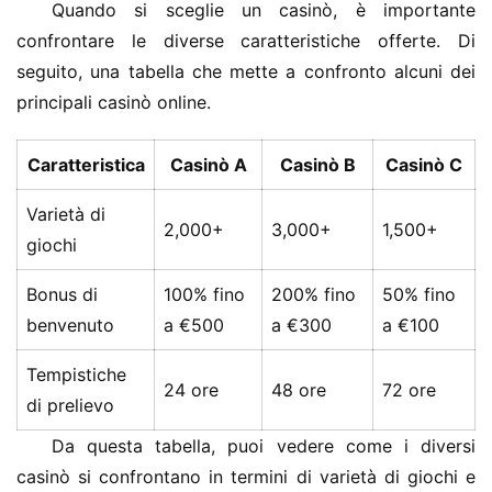
Quando si sceglie un casinò, è importante 
confrontare le diverse caratteristiche offerte. Di 
seguito, una tabella che mette a confronto alcuni dei 
principali casinò online.
Caratteristica
Casinò A
Casinò B
Casinò C
Varietà di
2,000+
3,000+
1,500+
giochi
Bonus di
100% fino
200% fino
50% fino
benvenuto
a €500
a €300
a €100
Tempistiche
24 ore
48 ore
72 ore
di prelievo
Da questa tabella, puoi vedere come i diversi 
casinò si confrontano in termini di varietà di giochi e 