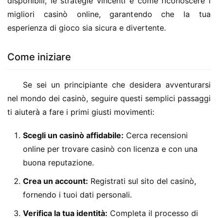
disponibili, le strategie vincenti e come riconoscere i 
migliori casinò online, garantendo che la tua 
esperienza di gioco sia sicura e divertente.
Come iniziare
Se sei un principiante che desidera avventurarsi 
nel mondo dei casinò, seguire questi semplici passaggi 
ti aiuterà a fare i primi giusti movimenti:
Scegli un casinò affidabile:
Cerca recensioni
online per trovare casinò con licenza e con una
buona reputazione.
Crea un account:
Registrati sul sito del casinò,
fornendo i tuoi dati personali.
Verifica la tua identità:
Completa il processo di