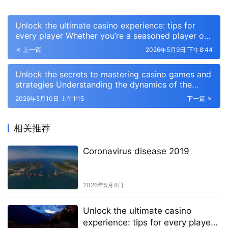
Unlock the ultimate casino experience: tips for
every player Whether you’re a seasoned player or
new to the world of gam
上一篇
2026年5月9日 下午8:44
Unlock the secrets to mastering casino games and
strategies Understanding the dynamics of the
casino world can transform
2026年5月10日 上午1:15
下一篇
相关推荐
Coronavirus disease 2019
2026年5月4日
Unlock the ultimate casino
experience: tips for every player