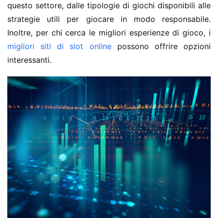
questo settore, dalle tipologie di giochi disponibili alle 
strategie utili per giocare in modo responsabile. 
Inoltre, per chi cerca le migliori esperienze di gioco, i 
migliori siti di slot online
 possono offrire opzioni 
interessanti.