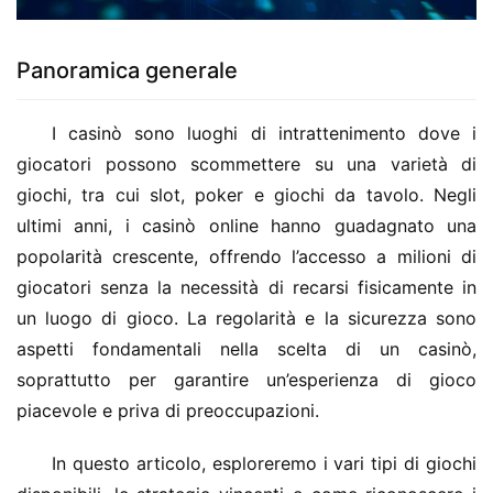
Panoramica generale
I casinò sono luoghi di intrattenimento dove i 
giocatori possono scommettere su una varietà di 
giochi, tra cui slot, poker e giochi da tavolo. Negli 
ultimi anni, i casinò online hanno guadagnato una 
popolarità crescente, offrendo l’accesso a milioni di 
giocatori senza la necessità di recarsi fisicamente in 
un luogo di gioco. La regolarità e la sicurezza sono 
aspetti fondamentali nella scelta di un casinò, 
soprattutto per garantire un’esperienza di gioco 
piacevole e priva di preoccupazioni.
In questo articolo, esploreremo i vari tipi di giochi 